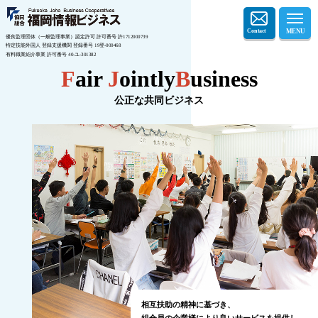
優良監理団体（一般監理事業）認定許可 許可番号 許1712000739
特定技能外国人 登録支援機関 登録番号 19登-000468
有料職業紹介事業 許可番号 40-ユ-301382
F
air
J
ointly
B
usiness
公正な共同ビジネス
相互扶助の精神に基づき、